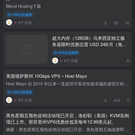
Blend Hosting下载
VPS主机推荐
5个月前
2
35
16
超大内存（128GB）马来西亚独立服
务器限时优惠仅需 USD 249/月（免安
装费）
VPS主机推荐
6个月前
5
美国堪萨斯州 10Gbps VPS – Host Mayo
Host Mayo 自 2015 年以来一直提供可靠且性能卓越的虚拟主机服务。我们很高兴地宣布，我们在美国堪萨斯州推出最新的 10Gbps VPS 套餐，以极具竞争力的价格提供无与伦比的网络速度、SSD 存储和 D...
VPS主机推荐
9个月前
0
416
7
黑色星期五预热促销活动现已开启，洛杉矶（美国）KVM实例
现已上市。密苏里州VPS优惠价低至每年12.99美元起。
摘要：黑色星期五预热促销活动现已开启，黑色星期五挑战赛即将到来！各位LET用户，大家好！你们期待黑色星期五了吗？大家翘首以盼的黑色星期五预热促销活动现已上线！ MO VPS套餐优惠低至每年12...