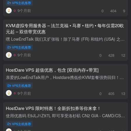
VPS主机推荐
9个月前
0
404
9
KVM虚拟专用服务器 – 法兰克福 • 马赛 • 纽约 • 每年仅需20欧
元起 – 双倍带宽优惠
嘿 LowEndTalk 我们又扩张啦！除了马赛 (FR) 和纽约 (USA) 之外，法兰克福 (DE) 也正式上线啦！为了庆祝这一盛事，我们为以下所有套餐提供双倍带宽。只需回复您的发票号码（无需提供个人信息）...
VPS主机推荐
9个月前
0
428
12
HostDare VPS 超值优惠，包含 [双倍内存+带宽]
亲爱的LowEndTalk用户，Hostdare携低价KVM套餐强势回归！您将以超值的价格获得性能卓越、体验极佳的VPS。我们始终致力于提供高质量的服务、卓越的服务器性能以及让您满意的体验，并将在未来的岁...
VPS主机推荐
9个月前
0
405
13
HostDare VPS 限时特惠！全新折扣券等你来拿！
使用优惠码 E9JLJ1Z97L 即可享受洛杉矶 CN2 GIA - CAMD/CSSD/CKVM 套餐 20% 的循环折扣。点击此处探索 CSSD NVMe VPS 套餐：https://bill.hostdare.com/store/premium-china-optimized-nvme-kvm...
VPS主机推荐