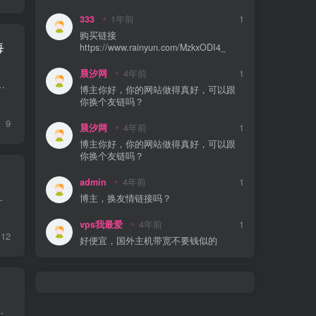
Usage". Nowhere on their website I
could find a traffic limit. On top of this
333
1年前
1
they kept charging subscription fee for
购买链接
the VPS they suspended and attempt to
每
https://www.rainyun.com/MzkxODI4_
appeal PayPal dispute as if they do
something for the money they attempt to
晨汐网
4年前
1
steal! Don't deal with this one man
色星期五了吗？大家翘首以盼的黑色星期五预热促销活动现已上线！ MO VPS套餐优惠低至每年12...
company!
博主你好，你的网站做得真好，可以跟
你换个友链吗？
9
晨汐网
4年前
1
博主你好，你的网站做得真好，可以跟
你换个友链吗？
admin
4年前
1
餐提供双倍带宽。只需回复您的发票号码（无需提供个人信息）...
博主，换友情链接吗？
vps我最爱
4年前
1
12
好便宜，国外主机带宽不要钱似的
于提供高质量的服务、卓越的服务器性能以及让您满意的体验，并将在未来的岁...