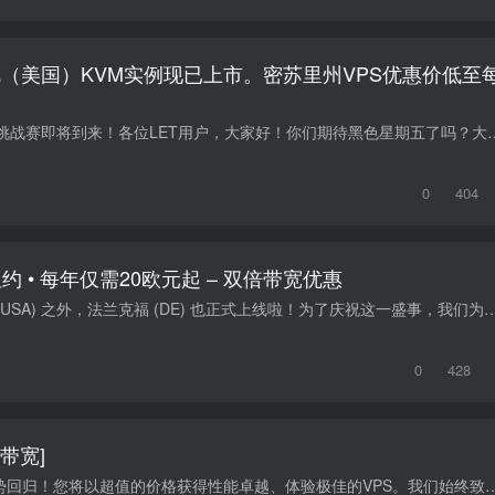
（美国）KVM实例现已上市。密苏里州VPS优惠价低至
摘要：黑色星期五预热促销活动现已开启，黑色星期五挑战赛即将到来！各位LET用户，大家好！你们期待黑
0
404
纽约 • 每年仅需20欧元起 – 双倍带宽优惠
嘿 LowEndTalk 我们又扩张啦！除了马赛 (FR) 和纽约 (USA) 之外，法兰克福 (DE) 也正式上线啦！为了庆祝这一盛事，我们为以下所有套
0
428
+带宽]
亲爱的LowEndTalk用户，Hostdare携低价KVM套餐强势回归！您将以超值的价格获得性能卓越、体验极佳的VPS。我们始终致力