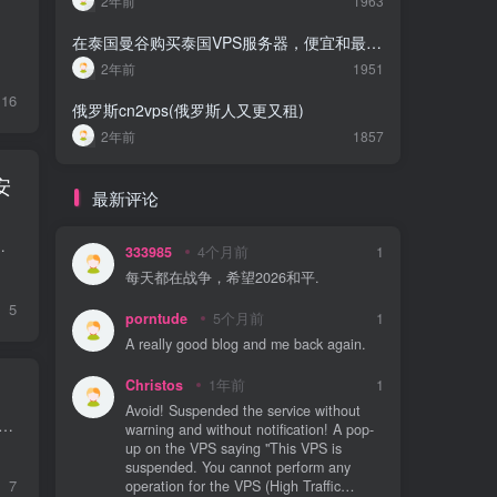
2年前
1963
在泰国曼谷购买泰国VPS服务器，便宜和最佳VPS托管2023
2年前
1951
16
俄罗斯cn2vps(俄罗斯人又更又租)
2年前
1857
安
最新评论
定运行的业务场景而设计。适用于以下应用场景：网站集群、数据库服务、企业级...
333985
4个月前
1
每天都在战争，希望2026和平.
5
porntude
5个月前
1
A really good blog and me back again.
Christos
1年前
1
Avoid! Suspended the service without
5 年以来一直提供可靠且性能卓越的虚拟主机服务。我们很高兴地宣布，我们在美国堪萨斯州推出最新的 10Gbps VPS 套餐，以极具竞争力的价格提供无与伦比的网络速度、SSD 存储和 D...
warning and without notification! A pop-
up on the VPS saying "This VPS is
suspended. You cannot perform any
7
operation for the VPS (High Traffic