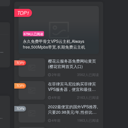
TOP1
6794人已阅读
永久免费甲骨文VPS云主机,Always
free,500Mpbs带宽,长期免费云主机
樱花云服务器免费网站黄页
TOP2
(樱花官网首页入口)
2年前
3562人已阅读
在菲律宾马尼拉购买菲律宾
TOP3
VPS服务器，便宜和最佳
VPS托管2023
4年前
2163人已阅读
2022最便宜的国外VPS推荐,
TOP4
只要20.98美元/年,性价比超
能专用服务器 ？ ServerGigabit 在马来西亚提供专用服务器解决方案，配备完全独立资源、100 Mbps 网络带宽以及稳...
高得VPS
4年前
1963人已阅读