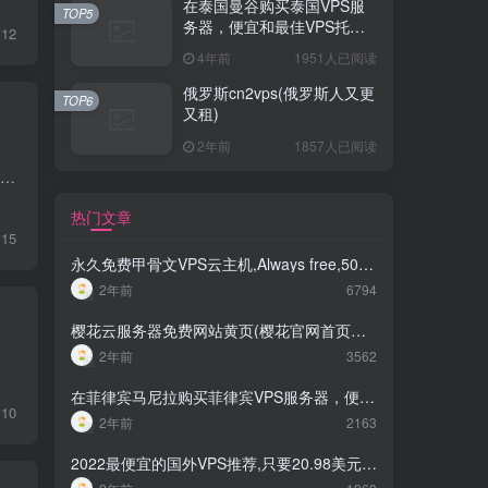
在泰国曼谷购买泰国VPS服
TOP5
务器，便宜和最佳VPS托管
12
2023
4年前
1951人已阅读
俄罗斯cn2vps(俄罗斯人又更
TOP6
又租)
2年前
1857人已阅读
官方网站：https://www.servergigabit.com/ 您是否在寻找低延迟、高稳定性的服务器？ServerGigabit 助力您的网站与应用运行更顺畅、更快速！我们成立于 2011 年，总部位于马来西亚吉隆坡...
热门文章
15
永久免费甲骨文VPS云主机,Always free,500Mpbs带宽,长期免费云主机
2年前
6794
樱花云服务器免费网站黄页(樱花官网首页入口)
2年前
3562
在菲律宾马尼拉购买菲律宾VPS服务器，便宜和最佳VPS托管2023
10
2年前
2163
2022最便宜的国外VPS推荐,只要20.98美元/年,性价比超高得VPS